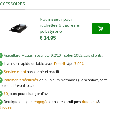
CCESSOIRES
Nourrisseur pour
ruchettes 6 cadres en
polystyrène
€ 14,95
✔
Apiculture-Magasin
est noté
9.2
/
10
- selon 1052 avis clients
.
✔
Livraison rapide et fiable avec
PostNL
àpd
7,95€
.
✔
Service client
passionné et réactif.
✔
Paiements sécurisés
via plusieurs méthodes (Bancontact, carte
e crédit, Paypal, etc.).
✔
60
jours pour changer d'avis.
✔
Boutique en ligne
engagée
dans des pratiques
durables
&
thiques
.