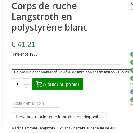
Corps de ruche
A
Langstroth en
polystyrène blanc
€ 41,21
Référence
1966
Ce produit est commandé, le délai de livraison est d'environ 21 jours.
+
d
Ajouter au panier
-
é
Prévenez-moi lorsque le produit est disponible
Matériau format Langstroth US/Ganz - barrette supérieure de 482