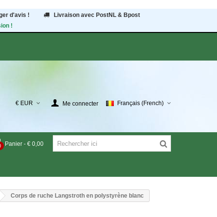
er d'avis !
Livraison avec PostNL & Bpost
ion !
€ EUR
Français (French)
Me connecter
Panier
-
€ 0,00
0
Corps de ruche Langstroth en polystyrène blanc