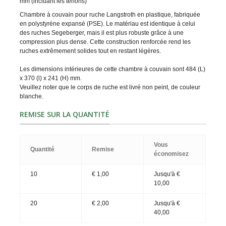
mm (incluant les tenons)
Chambre à couvain pour ruche Langstroth en plastique, fabriquée
en polystyrène expansé (PSE). Le matériau est identique à celui
des ruches Segeberger, mais il est plus robuste grâce à une
compression plus dense. Cette construction renforcée rend les
ruches extrêmement solides tout en restant légères.
Les dimensions intérieures de cette chambre à couvain sont 484 (L)
x 370 (l) x 241 (H) mm.
Veuillez noter que le corps de ruche est livré non peint, de couleur
blanche.
REMISE SUR LA QUANTITÉ
Vous
Quantité
Remise
économisez
10
€ 1,00
Jusqu'à
€
10,00
20
€ 2,00
Jusqu'à
€
40,00