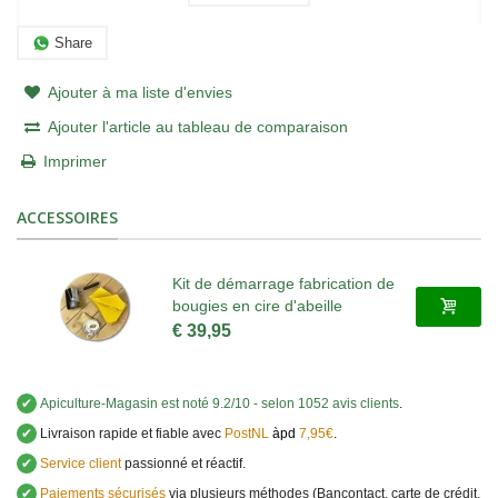
Share
Ajouter à ma liste d'envies
Ajouter l'article au tableau de comparaison
Imprimer
ACCESSOIRES
Kit de démarrage fabrication de
bougies en cire d'abeille
€ 39,95
✔
Apiculture-Magasin
est noté
9.2
/
10
- selon 1052 avis clients
.
✔
Livraison rapide et fiable avec
PostNL
àpd
7,95€
.
✔
Service client
passionné et réactif.
✔
Paiements sécurisés
via plusieurs méthodes (Bancontact, carte de crédit,