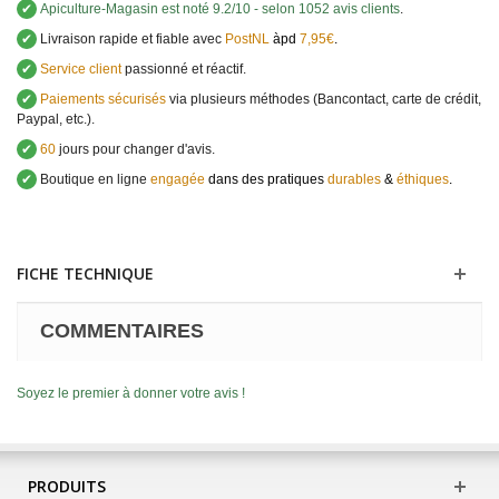
✔
Apiculture-Magasin
est noté
9.2
/
10
- selon 1052 avis clients
.
✔
Livraison rapide et fiable avec
PostNL
àpd
7,95€
.
✔
Service client
passionné et réactif.
✔
Paiements sécurisés
via plusieurs méthodes (Bancontact, carte de crédit,
Paypal, etc.).
✔
60
jours pour changer d'avis.
✔
Boutique en ligne
engagée
dans des pratiques
durables
&
éthiques
.
FICHE TECHNIQUE
COMMENTAIRES
Soyez le premier à donner votre avis !
PRODUITS