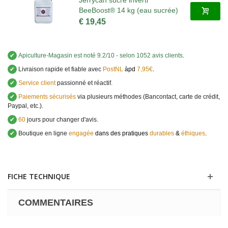
Jerrycan sucre inverti
BeeBoost® 14 kg (eau sucrée)
€ 19,45
✔
Apiculture-Magasin
est noté
9.2
/
10
- selon 1052 avis clients
.
✔
Livraison rapide et fiable avec
PostNL
àpd
7,95€
.
✔
Service client
passionné et réactif.
✔
Paiements sécurisés
via plusieurs méthodes (Bancontact, carte de crédit,
Paypal, etc.).
✔
60
jours pour changer d'avis.
✔
Boutique en ligne
engagée
dans des pratiques
durables
&
éthiques
.
FICHE TECHNIQUE
COMMENTAIRES