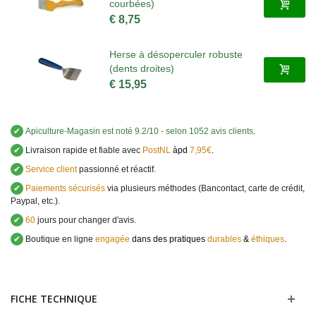
courbées)
€ 8,75
Herse à désoperculer robuste
(dents droites)
€ 15,95
✔
Apiculture-Magasin
est noté
9.2
/
10
- selon 1052 avis clients
.
✔
Livraison rapide et fiable avec
PostNL
àpd
7,95€
.
✔
Service client
passionné et réactif.
✔
Paiements sécurisés
via plusieurs méthodes (Bancontact, carte de crédit,
Paypal, etc.).
✔
60
jours pour changer d'avis.
✔
Boutique en ligne
engagée
dans des pratiques
durables
&
éthiques
.
FICHE TECHNIQUE