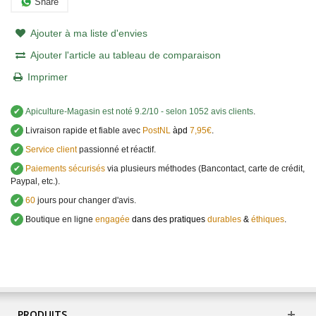
Share
Ajouter à ma liste d'envies
Ajouter l'article au tableau de comparaison
Imprimer
✔
Apiculture-Magasin
est noté
9.2
/
10
- selon 1052 avis clients
.
✔
Livraison rapide et fiable avec
PostNL
àpd
7,95€
.
✔
Service client
passionné et réactif.
✔
Paiements sécurisés
via plusieurs méthodes (Bancontact, carte de crédit,
Paypal, etc.).
✔
60
jours pour changer d'avis.
✔
Boutique en ligne
engagée
dans des pratiques
durables
&
éthiques
.
PRODUITS