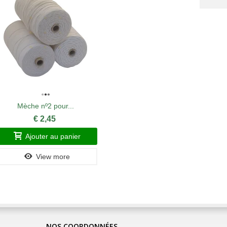
Mèche nº2 pour...
Par
€ 2,45
Ajouter au panier
A
View more
NOS COORDONNÉES