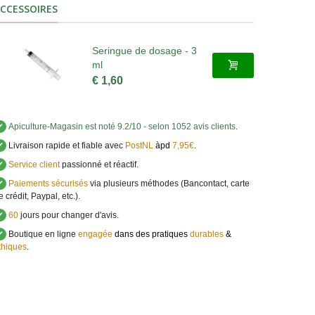
CCESSOIRES
Seringue de dosage - 3
ml
€ 1,60
✔
Apiculture-Magasin
est noté
9.2
/
10
- selon 1052 avis clients
.
✔
Livraison rapide et fiable avec
PostNL
àpd
7,95€
.
✔
Service client
passionné et réactif.
✔
Paiements sécurisés
via plusieurs méthodes (Bancontact, carte
e crédit, Paypal, etc.).
✔
60
jours pour changer d'avis.
✔
Boutique en ligne
engagée
dans des pratiques
durables
&
thiques
.