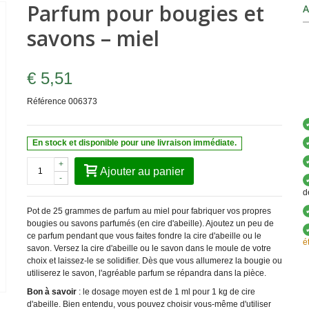
Parfum pour bougies et
A
savons – miel
€ 5,51
Référence
006373
En stock et disponible pour une livraison immédiate.
+
Ajouter au panier
-
d
Pot de 25 grammes de parfum au miel pour fabriquer vos propres
bougies ou savons parfumés (en cire d'abeille). Ajoutez un peu de
ce parfum pendant que vous faites fondre la cire d'abeille ou le
é
savon. Versez la cire d'abeille ou le savon dans le moule de votre
choix et laissez-le se solidifier. Dès que vous allumerez la bougie ou
utiliserez le savon, l'agréable parfum se répandra dans la pièce.
Bon à savoir
: le dosage moyen est de 1 ml pour 1 kg de cire
d'abeille. Bien entendu, vous pouvez choisir vous-même d'utiliser