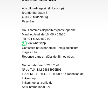
Apiculture-Magasin (Imkershop)
Brandenburglaan 8
4333BZ Middelburg
Pays-Bas
Nous sommes disponibles par téléphone :
Mardi et Jeudi de 10h00 à 14h30
Tel:
+31 6 220 830 90
Via Whatsapp
Contactez-nous par email :
info@apiculture-
magasin.be
Réponse dans un délai de 48h ouvrées.
Numéro de Siret :
62607170
Nº de TVA : NL854884956B01
IBAN:
NL14 TRIO 0198 0808 67 à l'attention de
Imkershop
Imkershop fait partie de
Apis International B.V.