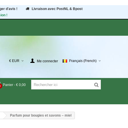
er d'avis !
Livraison avec PostNL & Bpost
ion !
€ EUR
Français (French)
Me connecter
Panier
-
€ 0,00
0
Parfum pour bougies et savons – miel