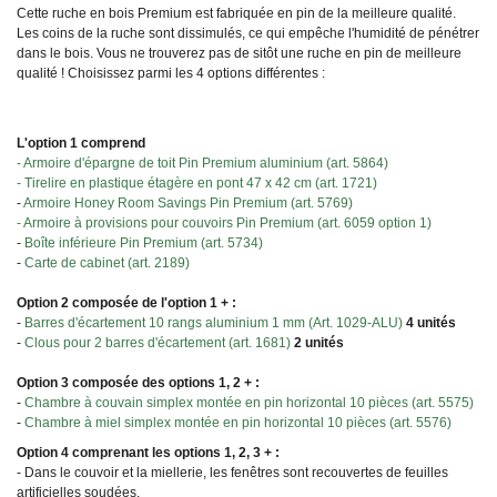
Cette ruche en bois Premium est fabriquée en pin de la meilleure qualité.
Les coins de la ruche sont dissimulés, ce qui empêche l'humidité de pénétrer
dans le bois. Vous ne trouverez pas de sitôt une ruche en pin de meilleure
qualité ! Choisissez parmi les 4 options différentes :
L'option 1 comprend
- Armoire d'épargne de toit Pin Premium aluminium (art. 5864)
- Tirelire en plastique étagère en pont 47 x 42 cm (art. 1721)
-
Armoire Honey Room Savings Pin Premium (art. 5769)
- Armoire à provisions pour couvoirs Pin Premium (art. 6059 option 1)
-
Boîte inférieure Pin Premium (art. 5734)
-
Carte de cabinet (art. 2189)
Option 2 composée de l'option 1 + :
-
Barres d'écartement 10 rangs aluminium 1 mm (Art. 1029-ALU)
4 unités
-
Clous pour 2 barres d'écartement (art. 1681)
2 unités
Option 3 composée des options 1, 2 + :
-
Chambre à couvain simplex montée en pin horizontal 10 pièces (art. 5575)
-
Chambre à miel simplex montée en pin horizontal 10 pièces (art. 5576)
Option 4 comprenant les options 1, 2, 3 + :
- Dans le couvoir et la miellerie, les fenêtres sont recouvertes de feuilles
artificielles soudées.