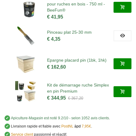
pour ruches en bois - 750 ml -
BeeFun®
€ 41,95
Pinceau plat 25-30 mm
€ 4,35
Epargne placard pin (1bk, 1hk)
€ 162,60
Kit de démarrage ruche Simplex
en pin Premium
€ 344,95
€ 367,20
✔
Apiculture-Magasin
est noté
9.2
/
10
- selon 1052 avis clients
.
✔
Livraison rapide et fiable avec
PostNL
àpd
7,95€
.
✔
Service client
passionné et réactif.