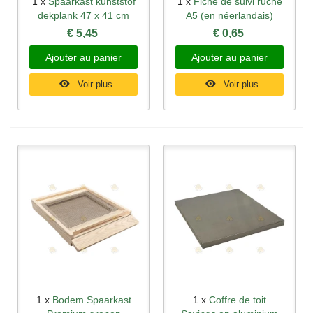
1 x
Spaarkast kunststof
1 x
Fiche de suivi ruche
dekplank 47 x 41 cm
A5 (en néerlandais)
€ 5,45
€ 0,65
Ajouter au panier
Ajouter au panier
Voir plus
Voir plus
1 x
Bodem Spaarkast
1 x
Coffre de toit