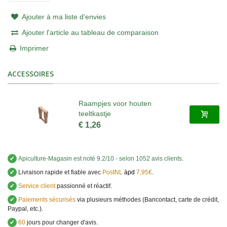
Ajouter à ma liste d'envies
Ajouter l'article au tableau de comparaison
Imprimer
ACCESSOIRES
Raampjes voor houten
teeltkastje
€ 1,26
✔
Apiculture-Magasin
est noté
9.2
/
10
- selon 1052 avis clients
.
✔
Livraison rapide et fiable avec
PostNL
àpd
7,95€
.
✔
Service client
passionné et réactif.
✔
Paiements sécurisés
via plusieurs méthodes (Bancontact, carte de crédit,
Paypal, etc.).
✔
60
jours pour changer d'avis.