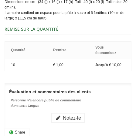
Dimensions en cm : (34 (l) x 16 (l) x 17 (h). Toit : 40 (l) x 20 (l). Toit inclus 20
cm (h).
L'armoire contient un espace pour la pâte à sucre et 6 fenêtres (10 cm de
large) x (11,5 cm de haut).
REMISE SUR LA QUANTITÉ
Vous
Quantité
Remise
économisez
10
€ 1,00
Jusqu'à
€ 10,00
Évaluation et commentaires des clients
Personne n'a encore publié de commentaire
dans cette langue
Notez-le
Share