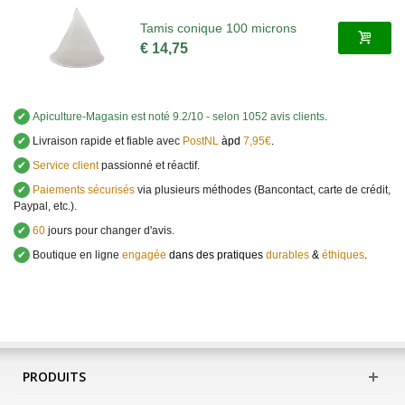
Tamis conique 100 microns
€ 14,75
✔
Apiculture-Magasin
est noté
9.2
/
10
- selon 1052 avis clients
.
✔
Livraison rapide et fiable avec
PostNL
àpd
7,95€
.
✔
Service client
passionné et réactif.
✔
Paiements sécurisés
via plusieurs méthodes (Bancontact, carte de crédit,
Paypal, etc.).
✔
60
jours pour changer d'avis.
✔
Boutique en ligne
engagée
dans des pratiques
durables
&
éthiques
.
PRODUITS