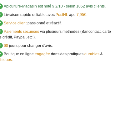
✔
Apiculture-Magasin
est noté
9.2
/
10
- selon 1052 avis clients
.
✔
Livraison rapide et fiable avec
PostNL
àpd
7,95€
.
✔
Service client
passionné et réactif.
✔
Paiements sécurisés
via plusieurs méthodes (Bancontact, carte
e crédit, Paypal, etc.).
✔
60
jours pour changer d'avis.
✔
Boutique en ligne
engagée
dans des pratiques
durables
&
thiques
.