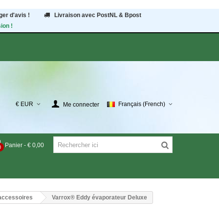
er d'avis !
Livraison avec PostNL & Bpost
ion !
€ EUR
Français (French)
Me connecter
Panier
-
€ 0,00
0
 accessoires
Varrox® Eddy évaporateur Deluxe