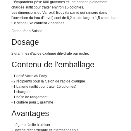
L'évaporateur pèse 600 grammes et une batterie pleinement
chargée suffit pour traiter environ 15 colonies.
Les dimensions du Varrox® Eddy (la partie qui s'insère dans
l'ouverture du trou d'envol) sont de 8,2 cm de large x 1,5 cm de haut.
Ce set deluxe contient 2 batteries.
Fabriqué en Suisse.
Dosage
2 grammes d'acide oxalique dihydraté par ruche.
Contenu de l'emballage
- 1 unité Varrox® Eddy
- 2 récipients pour la fusion de l'acide oxalique
- 1 batterie (suffit pour traiter 15 colonies)
- 1 chargeur
- 1 boîte de rangement
- 1 cuillère pour 1 gramme
Avantages
- Léger et facile à utiliser
- Batterie rechargeable et interchangeable