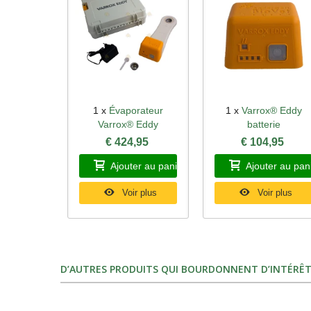
1 x
Évaporateur
1 x
Varrox® Eddy
Aperçu rapide
Aperçu rapide
Varrox® Eddy
batterie
€ 424,95
€ 104,95
Ajouter au panier
Ajouter au pan
Voir plus
Voir plus
D’AUTRES PRODUITS QUI BOURDONNENT D’INTÉRÊT