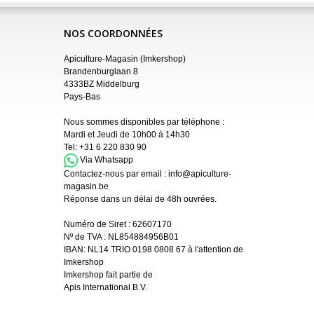
NOS COORDONNÉES
Apiculture-Magasin (Imkershop)
Brandenburglaan 8
4333BZ Middelburg
Pays-Bas
Nous sommes disponibles par téléphone :
Mardi et Jeudi de 10h00 à 14h30
Tel:
+31 6 220 830 90
Via Whatsapp
Contactez-nous par email :
info@apiculture-
magasin.be
Réponse dans un délai de 48h ouvrées.
Numéro de Siret :
62607170
Nº de TVA : NL854884956B01
IBAN:
NL14 TRIO 0198 0808 67 à l'attention de
Imkershop
Imkershop fait partie de
Apis International B.V.