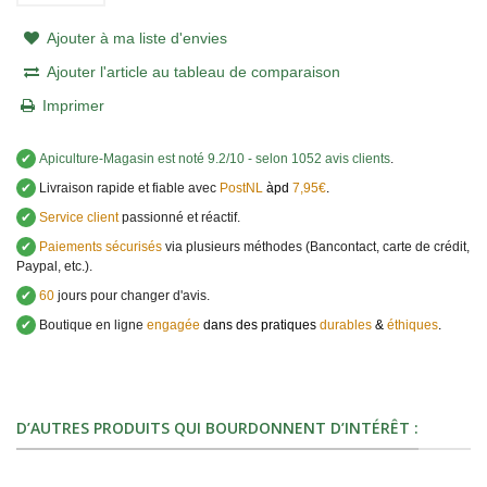
Ajouter à ma liste d'envies
Ajouter l'article au tableau de comparaison
Imprimer
✔
Apiculture-Magasin
est noté
9.2
/
10
- selon 1052 avis clients
.
✔
Livraison rapide et fiable avec
PostNL
àpd
7,95€
.
✔
Service client
passionné et réactif.
✔
Paiements sécurisés
via plusieurs méthodes (Bancontact, carte de crédit,
Paypal, etc.).
✔
60
jours pour changer d'avis.
✔
Boutique en ligne
engagée
dans des pratiques
durables
&
éthiques
.
D’AUTRES PRODUITS QUI BOURDONNENT D’INTÉRÊT :