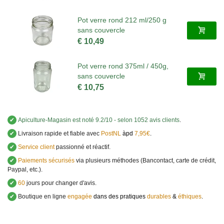
Pot verre rond 212 ml/250 g
sans couvercle
€ 10,49
Pot verre rond 375ml / 450g,
sans couvercle
€ 10,75
✔
Apiculture-Magasin
est noté
9.2
/
10
- selon 1052 avis clients
.
✔
Livraison rapide et fiable avec
PostNL
àpd
7,95€
.
✔
Service client
passionné et réactif.
✔
Paiements sécurisés
via plusieurs méthodes (Bancontact, carte de crédit,
Paypal, etc.).
✔
60
jours pour changer d'avis.
✔
Boutique en ligne
engagée
dans des pratiques
durables
&
éthiques
.