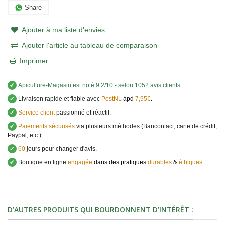
Share
Ajouter à ma liste d'envies
Ajouter l'article au tableau de comparaison
Imprimer
✔
Apiculture-Magasin
est noté
9.2
/
10
- selon 1052 avis clients
.
✔
Livraison rapide et fiable avec
PostNL
àpd
7,95€
.
✔
Service client
passionné et réactif.
✔
Paiements sécurisés
via plusieurs méthodes (Bancontact, carte de crédit,
Paypal, etc.).
✔
60
jours pour changer d'avis.
✔
Boutique en ligne
engagée
dans des pratiques
durables
&
éthiques
.
D’AUTRES PRODUITS QUI BOURDONNENT D’INTÉRÊT :