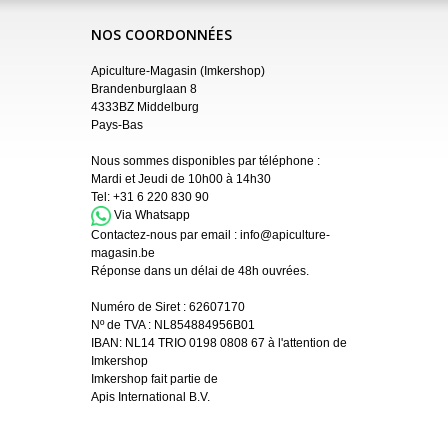
NOS COORDONNÉES
Apiculture-Magasin (Imkershop)
Brandenburglaan 8
4333BZ Middelburg
Pays-Bas
Nous sommes disponibles par téléphone :
Mardi et Jeudi de 10h00 à 14h30
Tel:
+31 6 220 830 90
Via Whatsapp
Contactez-nous par email :
info@apiculture-
magasin.be
Réponse dans un délai de 48h ouvrées.
Numéro de Siret :
62607170
Nº de TVA : NL854884956B01
IBAN:
NL14 TRIO 0198 0808 67 à l'attention de
Imkershop
Imkershop fait partie de
Apis International B.V.