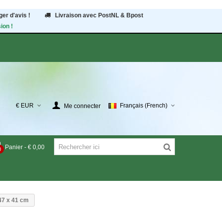
er d'avis !
Livraison avec PostNL & Bpost
ion !
€ EUR
Français (French)
Me connecter
Panier
-
€ 0,00
0
 47 x 41 cm