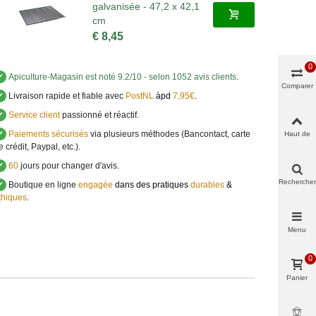
galvanisée - 47,2 x 42,1
cm
€ 8,45
0
✔
Apiculture-Magasin
est noté
9.2
/
10
- selon 1052 avis clients
.
Comparer
✔
Livraison rapide et fiable avec
PostNL
àpd
7,95€
.
✔
Service client
passionné et réactif.
✔
Paiements sécurisés
via plusieurs méthodes (Bancontact, carte
Haut de
page
e crédit, Paypal, etc.).
✔
60
jours pour changer d'avis.
Rechercher
✔
Boutique en ligne
engagée
dans des pratiques
durables
&
thiques
.
Menu
0
Panier