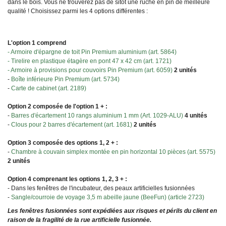
dans le bois. Vous ne trouverez pas de sitôt une ruche en pin de meilleure
qualité ! Choisissez parmi les 4 options différentes :
L'option 1 comprend
- Armoire d'épargne de toit Pin Premium aluminium (art. 5864)
- Tirelire en plastique étagère en pont 47 x 42 cm (art. 1721)
- Armoire à provisions pour couvoirs Pin Premium (art. 6059)
2 unités
-
Boîte inférieure Pin Premium (art. 5734)
-
Carte de cabinet (art. 2189)
Option 2 composée de l'option 1 + :
-
Barres d'écartement 10 rangs aluminium 1 mm (Art. 1029-ALU)
4 unités
-
Clous pour 2 barres d'écartement (art. 1681)
2 unités
Option 3 composée des options 1, 2 + :
-
Chambre à couvain simplex montée en pin horizontal 10 pièces (art. 5575)
2 unités
Option 4 comprenant les options 1, 2, 3 + :
- Dans les fenêtres de l'incubateur, des peaux artificielles fusionnées
-
Sangle/courroie de voyage 3,5 m abeille jaune (BeeFun) (article 2723)
Les fenêtres fusionnées sont expédiées aux risques et périls du client en
raison de la fragilité de la rue artificielle fusionnée.