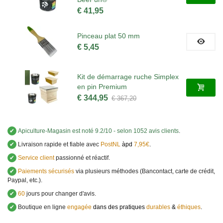
€ 41,95
Pinceau plat 50 mm
€ 5,45
Kit de démarrage ruche Simplex
en pin Premium
€ 344,95
€ 367,20
✔
Apiculture-Magasin
est noté
9.2
/
10
- selon 1052 avis clients
.
✔
Livraison rapide et fiable avec
PostNL
àpd
7,95€
.
✔
Service client
passionné et réactif.
✔
Paiements sécurisés
via plusieurs méthodes (Bancontact, carte de crédit,
Paypal, etc.).
✔
60
jours pour changer d'avis.
✔
Boutique en ligne
engagée
dans des pratiques
durables
&
éthiques
.