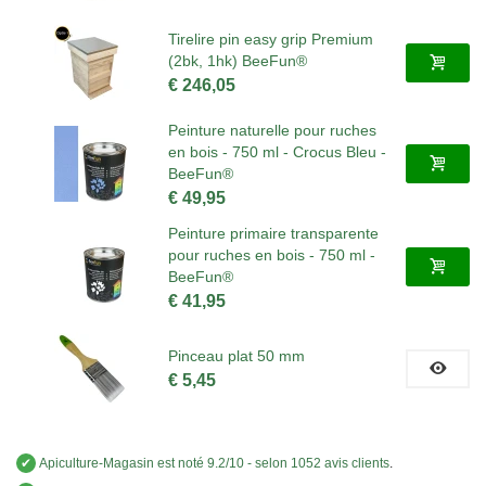
Tirelire pin easy grip Premium
(2bk, 1hk) BeeFun®
€ 246,05
Peinture naturelle pour ruches
en bois - 750 ml - Crocus Bleu -
BeeFun®
€ 49,95
Peinture primaire transparente
pour ruches en bois - 750 ml -
BeeFun®
€ 41,95
Pinceau plat 50 mm
€ 5,45
✔
Apiculture-Magasin
est noté
9.2
/
10
- selon 1052 avis clients
.