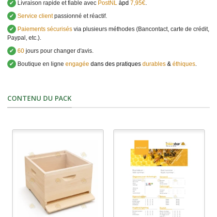
✔
Livraison rapide et fiable avec
PostNL
àpd
7,95€
.
✔
Service client
passionné et réactif.
✔
Paiements sécurisés
via plusieurs méthodes (Bancontact, carte de crédit,
Paypal, etc.).
✔
60
jours pour changer d'avis.
✔
Boutique en ligne
engagée
dans des pratiques
durables
&
éthiques
.
CONTENU DU PACK