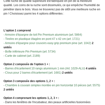
Cette ruche de qualité supérieure est fabriquée en pin de la meilleure
qualité. Les coins de la ruche sont dissimulés, ce qui empêche l'humidité de
pénétrer dans le bois. Vous ne trouverez pas de sitôt une meilleure ruche en
pin ! Choisissez parmi les 4 options différentes :
L'option 1 comprend
- Armoire d'épargne de toit Pin Premium aluminium (art. 5864)
- Tirelire en plastique étagère en pont 47 x 42 cm (art. 1721)
- Armoire d'épargne pour couvoirs easy grip premium pine (art. 1042)
2
unités
-
Boîte inférieure Pin Premium (art. 5734)
-
Carte de cabinet (art. 2189)
Option 2 composée de l'option 1 + :
-
Barres d'écartement 10 rangs aluminium 1 mm (Art. 1029-ALU)
4 unités
-
Clous pour 2 barres d'écartement (art. 1681)
2 unités
Option 3 composée des options 1, 2 + :
-
Chambre à couvain simplex montée en pin horizontal 10 pièces (art. 5575)
2 unités
Option 4 comprenant les options 1, 2, 3 + :
- Dans les fenêtres de l'incubateur, des peaux artificielles fusionnées