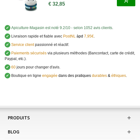
€ 32,85
✔
Apiculture-Magasin
est noté
9.2
/
10
- selon 1052 avis clients
.
✔
Livraison rapide et fiable avec
PostNL
àpd
7,95€
.
✔
Service client
passionné et réactif.
✔
Paiements sécurisés
via plusieurs méthodes (Bancontact, carte de crédit,
Paypal, etc.).
✔
60
jours pour changer d'avis.
✔
Boutique en ligne
engagée
dans des pratiques
durables
&
éthiques
.
PRODUITS
BLOG